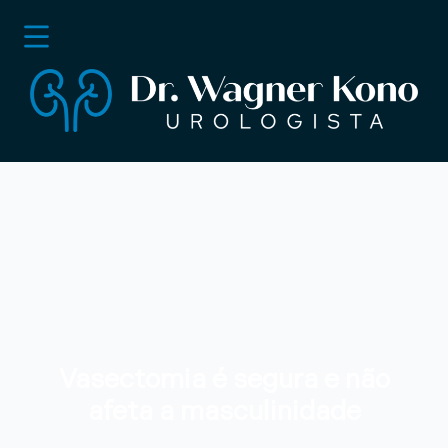
Vasectomia é segura e não
afeta a masculinidade