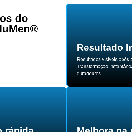
ios do
lluMen®
Resultado I
Resultados visíveis após 
Transformação instantâne
duradouros.
 rápida
Melhora na