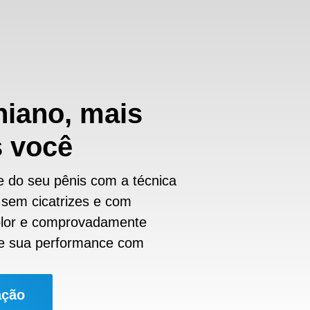
niano, mais
s você
 do seu pênis com a técnica
 sem cicatrizes e com
dolor e comprovadamente
me sua performance com
ação