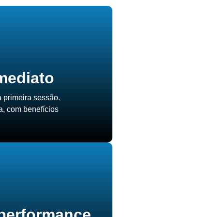
mediato
a primeira sessão.
a, com benefícios
 performance