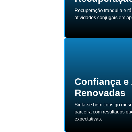
Recuperação tranquila e rá
atividades conjugais em ap
Confiança e
Renovadas
Sinta-se bem consigo mes
parceira com resultados qu
expectativas.