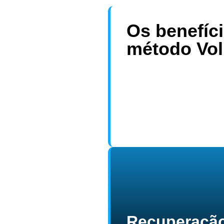
Os benefíc
método Vo
Recuperação