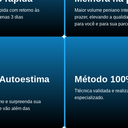
pida com retorno às
Maior volume peniano inte
enas 3 dias
prazer, elevando a qualid
para você e para sua parce
 Autoestima
Método 100
Ttécnica validada e realiz
especializado.
mo e surpreenda sua
e vão além das