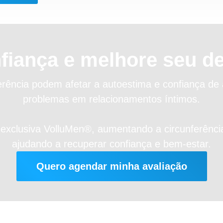
fiança
e melhore seu
d
rência podem afetar a autoestima e confiança de
problemas em relacionamentos íntimos.
 exclusiva VolluMen®, aumentando a circunferênc
ajudando a recuperar confiança e bem-estar.
Quero agendar minha avaliação