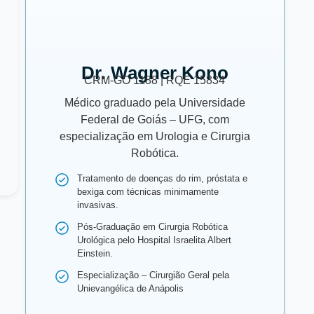
Dr. Wagner Kono
CRM-GO 1188 | RQE 15834
Médico graduado pela Universidade
Federal de Goiás – UFG, com
especialização em Urologia e Cirurgia
Robótica.
Tratamento de doenças do rim, próstata e
bexiga com técnicas minimamente
invasivas.
Pós-Graduação em Cirurgia Robótica
Urológica pelo Hospital Israelita Albert
Einstein.
Especialização – Cirurgião Geral pela
Unievangélica de Anápolis